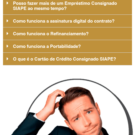
Posso fazer mais de um Empréstimo Consignado
SIAPE ao mesmo tempo?
Como funciona a assinatura digital do contrato?
Como funciona o Refinanciamento?
Como funciona a Portabilidade?
O que é o Cartão de Crédito Consignado SIAPE?