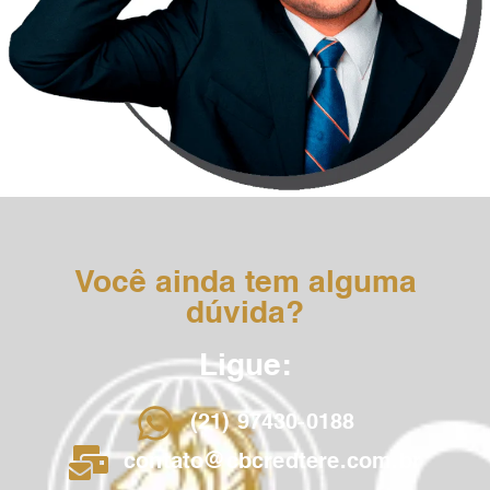
Você ainda tem alguma
dúvida?
Ligue:
(21) 97430-0188
contato@cbcredtere.com.br