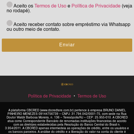
Aceito os
Termos de Uso
e
Política de Privacidade
(veja
no rodapé).
Aceito receber contato sobre empréstimo via Whatsapp
ou outro meio de contato.
Política de Privacidade
•
Termos de Uso
A plataforma CBCRED (www.cbcredtere.com.br) pertence à empresa BRUNO DANIEL
PINHEIRO MENEZES 09144756739 – CNPJ: 31.794.042/0001-75, com sede na Rua
Doutor Waldir Barbosa Moreira, n. 136 – Teresópolis/RJ – CEP: 25.955-010. A CBCRED
atua como Correspondente Bancário de renomadas instituições financeiras de acordo
com as diretrizes estabelecidas pela Resolução do Banco Central do Brasil n.
3.954/2011. A CBCRED apenas intermedeia as operações de crédito, entre os usuários e
os bancos parceiros. A análise do crédito e a liberação do valor na conta do cliente é