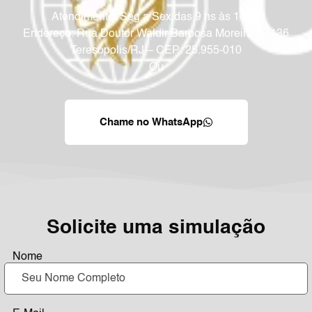
Atendimento: Seg a Sex das 9 hs às 18 hs
Endereço: Rua Doutor Waldir Barbosa Moreira, n. 136
Teresópolis/RJ – CEP: 25.955-010
Ou
Chame no WhatsApp
Solicite uma simulação
⠀Nome